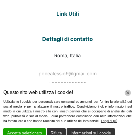
Link Utili
Dettagli di contatto
Roma, Italia
pocealessio9@gmail.com
+393801093982
Questo sito web utilizza i cookie!
Utilizziamo i cookie per personalizzare contenuti ed annunci, per fornire funzionalità dei
Orari Lavorativi
social media e per analizzare il nostro traffico. Condividiamo inoltre informazioni sul
modo in cui utilizza il nostro sito con i nostri partner che si occupano di analisi dei dati
web, pubblicità e social media, i quali potrebbero combinarle con altre informazioni che
ha fornito loro o che hanno raccolto dal suo utilizzo dei loro servizi.
Leggi di più
Lavoriamo 7 giorni su 7
Lunedì / Venerdì: 8:00 - 20:00
Accetta selezionato
Rifiuta
Informazioni sui cookie